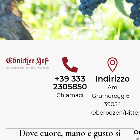
+39 333
Indirizzo
2305850
Am
Chiamaci
Grumeregg 6 -
39054
Oberbozen/Ritte
Dove cuore, mano e gusto si
Or