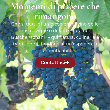
Momenti di piacere che
rimangono
Che si tratti di un bicchiere di vino delle
nostre vigne o di una serata nel
Buschenschank – qui natura, culinaria e
tradizione si fondono in un’esperienza
indimenticabile.
Contattaci