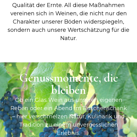
Qualität der Ernte. All diese Maßnahmen
vereinen sich in Weinen, die nicht nur den
Charakter unserer Böden widerspiegeln,
sondern auch unsere Wertschätzung für die
Natur.
Genussmomente, die
bleiben
Ob ein Glas Wein aus unseren eigenen
Reben oder ein Abend im Buschenschank
– hier verschmelzen Natur, Kulinarik und
Tradition zu einem unvergesslichen
Erlebnis.