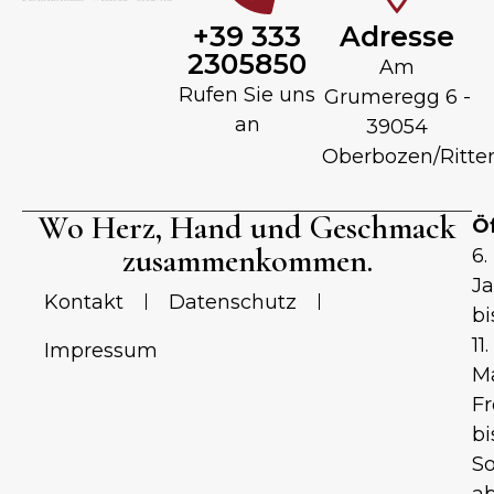
+39 333
Adresse
2305850
Am
Rufen Sie uns
Grumeregg 6 -
an
39054
Oberbozen/Ritte
Wo Herz, Hand und Geschmack
Ö
zusammenkommen.
6.
J
Kontakt
Datenschutz
bi
11.
Impressum
M
Fr
bi
S
a