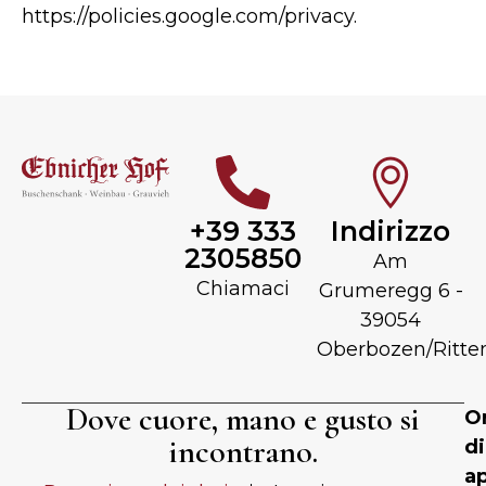
https://policies.google.com/privacy.
+39 333
Indirizzo
2305850
Am
Chiamaci
Grumeregg 6 -
39054
Oberbozen/Ritte
Dove cuore, mano e gusto si
Or
incontrano.
di
ap