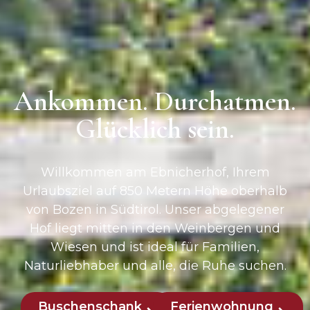
Ankommen. Durchatmen.
Glücklich sein.
Willkommen am Ebnicherhof, Ihrem
Urlaubsziel auf 850 Metern Höhe oberhalb
von Bozen in Südtirol. Unser abgelegener
Hof liegt mitten in den Weinbergen und
Wiesen und ist ideal für Familien,
Naturliebhaber und alle, die Ruhe suchen.
Buschenschank
Ferienwohnung