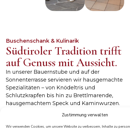
Buschenschank & Kulinarik
Südtiroler Tradition trifft
auf Genuss mit Aussicht.
In unserer Bauernstube und auf der
Sonnenterrasse servieren wir hausgemachte
Spezialitäten – von Knödeltris und
Schlutzkrapfen bis hin zu Brettlmarende,
hausgemachtem Speck und Kaminwurzen.
Alles, was wir anbieten, stammt größtenteils
Zustimmung verwalten
aus eigener Produktion: Fleisch, Gemüse,
Marmeladen, Säfte und unsere Weine. Hier
Wir verwenden Cookies, um unsere Website zu verbessern, Inhalte zu persona