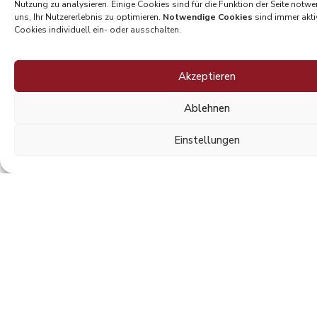
Nutzung zu analysieren. Einige Cookies sind für die Funktion der Seite notwe
schmecken Sie echte Südtiroler Tradition.
uns, Ihr Nutzererlebnis zu optimieren.
Notwendige Cookies
sind immer akti
Cookies individuell ein- oder ausschalten.
Zum Buschenschank
Akzeptieren
Ablehnen
Einstellungen